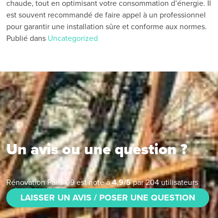
chaude, tout en optimisant votre consommation d’énergie. Il
est souvent recommandé de faire appel à un professionnel
pour garantir une installation sûre et conforme aux normes.
Publié dans
Uncategorized
Un avis ou une question ?
Rénovation Paris 09
est noté à
4.9
/
5
par
204
utilisateurs
LAISSER UN AVIS / POSER UNE QUESTION