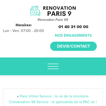
Devis et
déplacements
gratuits
Rénovation Paris 09
sans
Horaires:
01 40 31 00 00
Lun - Ven: 07:00 - 20:00
engagement
NOS ENGAGEMENTS
appelez-nous :
DEVIS/CONTACT
01.40.31.00.00
«
Paris Vitrier Service : le roi de la miroiterie
Climatisation 94 Service : le spécialiste de la PAC air /