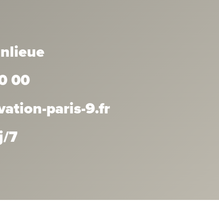
anlieue
0 00
tion-paris-9.fr
j/7