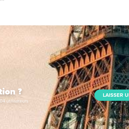
tion ?
LAISSER U
04
utilisateurs