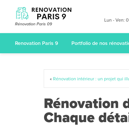
Devis et dé
gratuits
sans
Lun - Ven: 
Rénovation Paris 09
appelez-nous
Renovation Paris 9
Portfolio de nos rénovat
«
Rénovation intérieur : un projet qui i
Rénovation de
Chaque déta