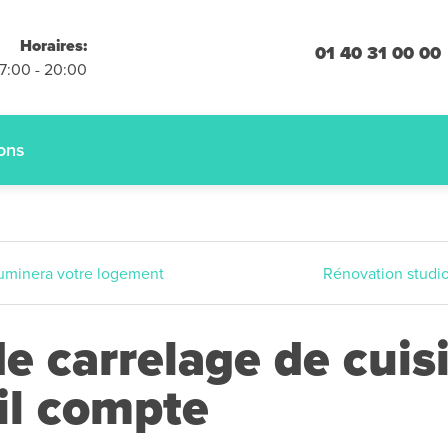
placements
Horaires:
 engagement
01 40 31 00 00
07:00 - 20:00
 :
01.40.31.00.00
ions
lluminera votre logement
Rénovation studio 
 carrelage de cuisi
il compte